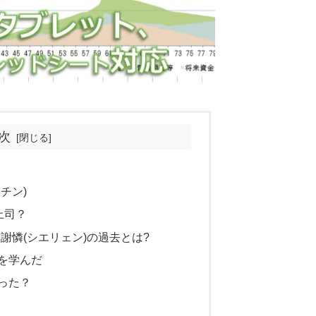
次
チン)
上司？
謝憐(シエリェン)の過去とは?
を学んだ
った？