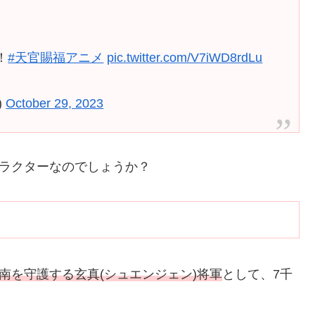
！
#天官賜福アニメ
pic.twitter.com/V7iWD8rdLu
)
October 29, 2023
ャラクターなのでしょうか？
南を守護する玄真(シュエンジェン)将軍
として、7千