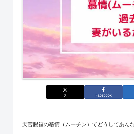
X
Facebook
天官賜福の慕情（ムーチン）てどうしてあん