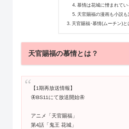
慕情は花城に憎まれてい
天官賜福の漫画も小説も
天官賜福･慕情(ムーチン)
天官賜福の慕情とは？
【1期再放送情報】
🦋BS11にて放送開始🦋
アニメ「天官賜福」
第4話「鬼王 花城」