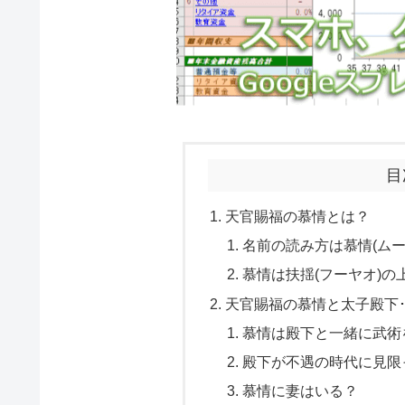
目
天官賜福の慕情とは？
名前の読み方は慕情(ムー
慕情は扶揺(フーヤオ)の
天官賜福の慕情と太子殿下･
慕情は殿下と一緒に武術
殿下が不遇の時代に見限
慕情に妻はいる？