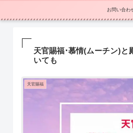
お問い合わ
天官賜福･慕情(ムーチン)
いても
天官賜福