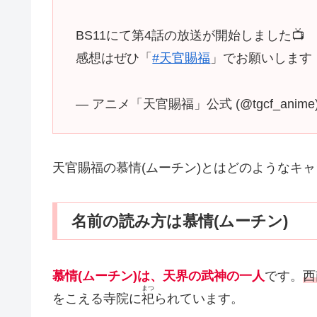
BS11にて第4話の放送が開始しました📺
感想はぜひ「
#天官賜福
」でお願いします
— アニメ「天官賜福」公式 (@tgcf_anime
天官賜福の慕情(ムーチン)とはどのようなキ
名前の読み方は慕情(ムーチン)
慕情(ムーチン)は、天界の武神の一人
です。
西
まつ
をこえる寺院に
祀
られています。