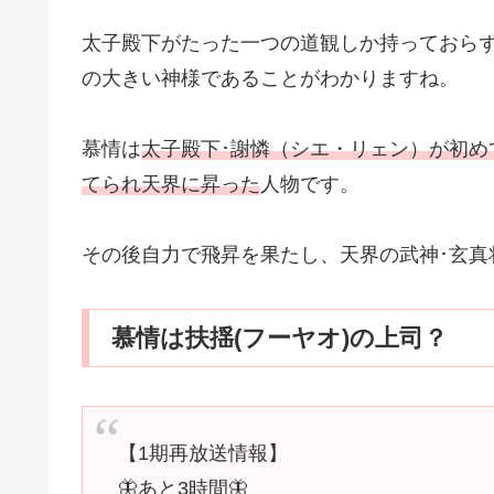
太子殿下がたった一つの道観しか持っておら
の大きい神様であることがわかりますね。
慕情は
太子殿下･謝憐（シエ・リェン）が初
てられ天界に昇った
人物です。
その後自力で飛昇を果たし、天界の武神･玄真
慕情は扶揺(フーヤオ)の上司？
【1期再放送情報】
🦋あと3時間🦋