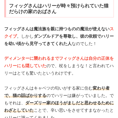
フィッグさんはハリーが時々預けられていた猫
だらけの家のおばさん
フィッグさんは魔法族を親に持つものの魔法が使えない
ス
クイブ
。しかし
ダンブルドアを尊敬し、彼の依頼でハリー
を幼い頃から見守ってきてくれた人
なのでした！
ディメンターに襲われるまでフィッグさんは自分の正体を
ハリーにも隠していた
ので、杖をしまうな！と言われてハ
リーはとても驚いたというわけです。
フィッグさんはキャベツの匂いがする家に住む
変わり者
で、猫の話ばかりする
のでハリーは嫌がっていました。で
もそれは、
ダーズリー家のほうがましだと思わせるために
わざとしていた
ことで、辛い思いをさせてすまなかったと
ハリーに謝ってくれました。