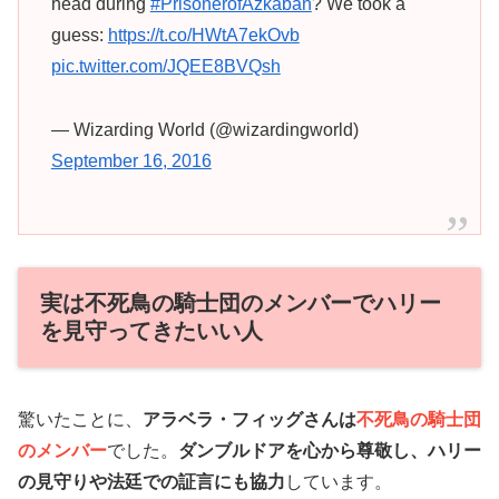
head during
#PrisonerofAzkaban
? We took a
guess:
https://t.co/HWtA7ekOvb
pic.twitter.com/JQEE8BVQsh
— Wizarding World (@wizardingworld)
September 16, 2016
実は不死鳥の騎士団のメンバーでハリー
を見守ってきたいい人
驚いたことに、
アラベラ・フィッグさんは
不死鳥の騎士団
のメンバー
でした。
ダンブルドアを心から尊敬し、ハリー
の見守りや法廷での証言にも協力
しています。