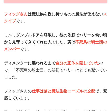
フィッグさん
は魔法族を親に持つものの魔法が使えない
ス
クイブ
です
。
しかし
ダンブルドアを尊敬し、彼の依頼でハリーを幼い頃
から見守ってきてくれた人
でした。
実は
不死鳥の騎士団の
メンバー
です。
ディメンターに襲われるまで
自分の正体を隠していた
の
で、「不死鳥の騎士団」の最初でハリーはとても驚いてい
ました。
フィッグさんの
仕事は猫と魔法生物ニーズルの交配
で、繁
盛しています。