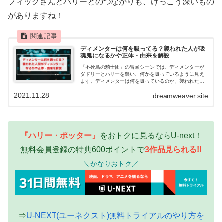
フィッグさんとハリーとのつながりも、けっこう深いもの
がありますね！
ディメンターは何を吸ってる？襲われた人が吸
魂鬼になるかや正体・由来を解説
「不死鳥の騎士団」の冒頭シーンでは、ディメンターが
ダドリーとハリーを襲い、何かを吸っているように見え
ます。ディメンターは何を吸っているのか、襲われた人
間は吸魂鬼になるのか、その正体や由来を解説します。
2021.11.28
dreamweaver.site
『ハリー・ポッター』
をおトクに見るならU-next！
無料会員登録の特典600ポイントで
3作品
見られる!!
＼かなりおトク／
⇒
U-NEXT(ユーネクスト)無料トライアルのやり方を