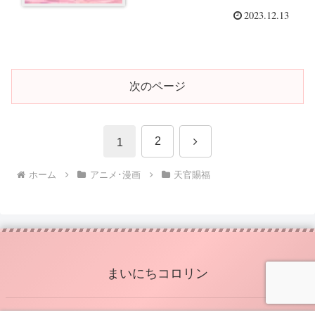
2023.12.13
次のページ
次
2
1
へ
ホーム
アニメ･漫画
天官賜福
まいにちコロリン