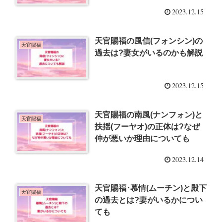
2023.12.15
天官賜福の風信(フォンシン)の
天官賜福
過去は?妻女がいるのかも解説
2023.12.15
天官賜福の南風(ナンフォン)と
天官賜福
扶揺(フーヤオ)の正体は?なぜ
仲が悪いか理由についても
2023.12.14
天官賜福･慕情(ムーチン)と殿下
天官賜福
の過去とは?妻がいるかについ
ても