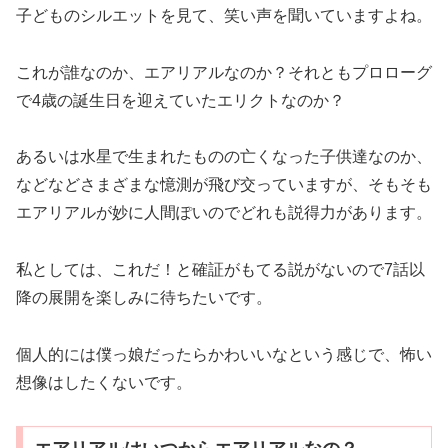
子どものシルエットを見て、笑い声を聞いていますよね。
これが誰なのか、エアリアルなのか？それともプロローグ
で4歳の誕生日を迎えていたエリクトなのか？
あるいは水星で生まれたものの亡くなった子供達なのか、
などなどさまざまな憶測が飛び交っていますが、そもそも
エアリアルが妙に人間ぽいのでどれも説得力があります。
私としては、これだ！と確証がもてる説がないので7話以
降の展開を楽しみに待ちたいです。
個人的には僕っ娘だったらかわいいなという感じで、怖い
想像はしたくないです。