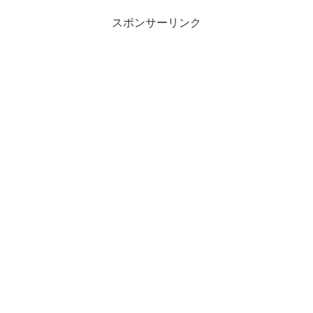
スポンサーリンク