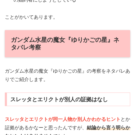
ことがかいてあります。
ガンダム水星の魔女『ゆりかごの星』ネ
タバレ考察
ガンダム水星の魔女『ゆりかごの星』の考察をネタバレあ
りでご紹介します。
スレッタとエリクトが別人の証拠はなし
スレッタとエリクトが同一人物か
別人かわかるヒント
とか
証拠があるかなーと思ったんですが、
結論から言う明らか