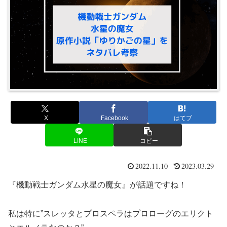
X
Facebook
はてブ
LINE
コピー
2022.11.10
2023.03.29
『機動戦士ガンダム水星の魔女』が話題ですね！
私は特に”スレッタとプロスペラはプロローグのエリクト