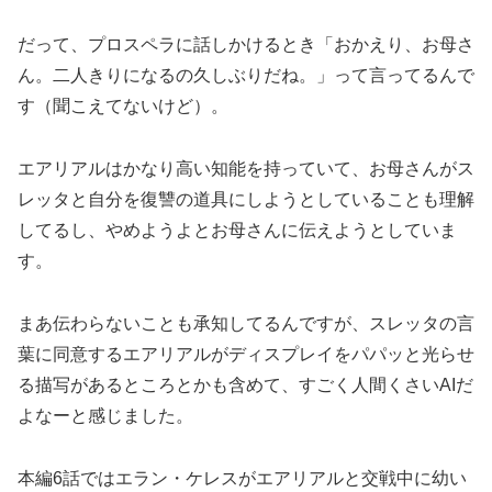
だって、プロスペラに話しかけるとき「おかえり、お母さ
ん。二人きりになるの久しぶりだね。」って言ってるんで
す（聞こえてないけど）。
エアリアルはかなり高い知能を持っていて、お母さんがス
レッタと自分を復讐の道具にしようとしていることも理解
してるし、やめようよとお母さんに伝えようとしていま
す。
まあ伝わらないことも承知してるんですが、スレッタの言
葉に同意するエアリアルがディスプレイをパパッと光らせ
る描写があるところとかも含めて、すごく人間くさいAIだ
よなーと感じました。
本編6話ではエラン・ケレスがエアリアルと交戦中に幼い