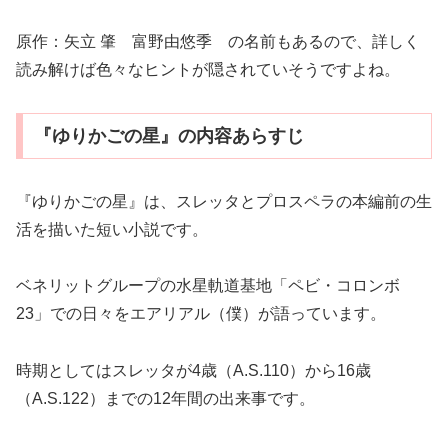
原作：矢立 肇 富野由悠季 の名前もあるので、詳しく
読み解けば色々なヒントが隠されていそうですよね。
『ゆりかごの星』の内容あらすじ
『ゆりかごの星』は、スレッタとプロスペラの本編前の生
活を描いた短い小説です。
ベネリットグループの水星軌道基地「ペビ・コロンボ
23」での日々をエアリアル（僕）が語っています。
時期としてはスレッタが4歳（A.S.110）から16歳
（A.S.122）までの12年間の出来事です。