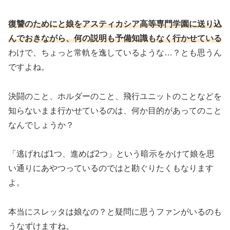
復讐のためにと娘をアスティカシア高等専門学園に送り込
んでおきながら、何の説明も予備知識もなく行かせている
わけで、ちょっと常軌を逸しているような…？とも思うん
ですよね。
決闘のこと、ホルダーのこと、飛行ユニットのことなどを
知らないまま行かせているのは、何か目的があってのこと
なんでしょうか？
「逃げれば1つ、進めば2つ」という暗示をかけて娘を思
い通りにあやつっているのではと勘ぐりたくもなります
よ。
本当にスレッタは娘なの？と疑問に思うファンがいるのも
うなずけますね。