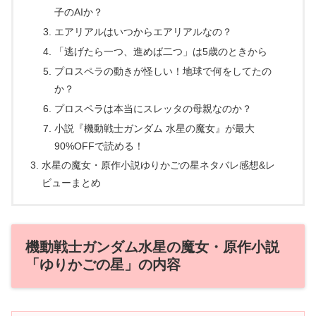
子のAIか？
エアリアルはいつからエアリアルなの？
「逃げたら一つ、進めば二つ」は5歳のときから
プロスペラの動きが怪しい！地球で何をしてたの
か？
プロスペラは本当にスレッタの母親なのか？
小説『機動戦士ガンダム 水星の魔女』が最大
90%OFFで読める！
水星の魔女・原作小説ゆりかごの星ネタバレ感想&レ
ビューまとめ
機動戦士ガンダム水星の魔女・原作小説
「ゆりかごの星」の内容