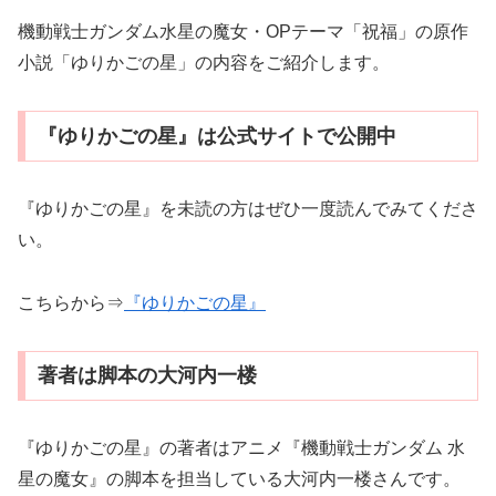
機動戦士ガンダム水星の魔女・OPテーマ「祝福」の原作
小説「ゆりかごの星」の内容をご紹介します。
『ゆりかごの星』は公式サイトで公開中
『ゆりかごの星』を未読の方はぜひ一度読んでみてくださ
い。
こちらから⇒
『ゆりかごの星』
著者は脚本の大河内一楼
『ゆりかごの星』の著者はアニメ『機動戦士ガンダム 水
星の魔女』の脚本を担当している大河内一楼さんです。