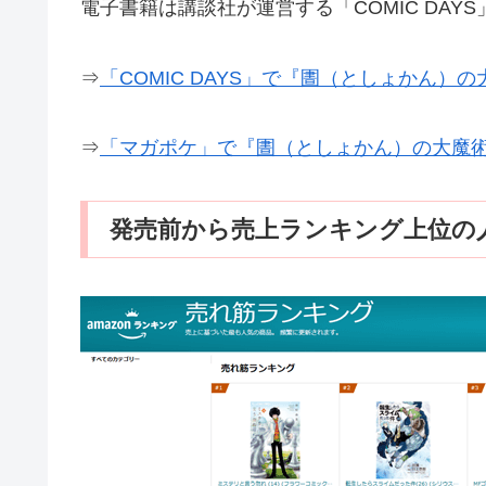
電子書籍は講談社が運営する「COMIC DAY
⇒
「COMIC DAYS」で『圕（としょかん）
⇒
「マガポケ」で『圕（としょかん）の大魔
発売前から売上ランキング上位の