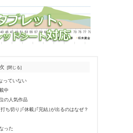
次
なっていない
載中
位の人気作品
打ち切り｣｢休載｣｢完結｣が出るのはなぜ？
なった