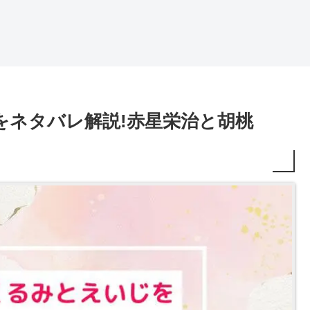
をネタバレ解説!赤星栄治と胡桃