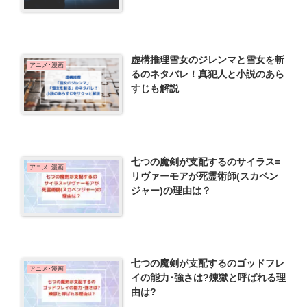
虚構推理雪女のジレンマと雪女を斬
アニメ･漫画
るのネタバレ！真犯人と小説のあら
すじも解説
七つの魔剣が支配するのサイラス=
アニメ･漫画
リヴァーモアが死霊術師(スカベン
ジャー)の理由は？
七つの魔剣が支配するのゴッドフレ
アニメ･漫画
イの能力･強さは?煉獄と呼ばれる理
由は?