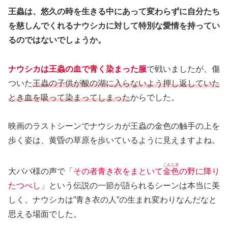
王蟲は、悠久の時を生きる中にあって変わらずに自分たち
を慈しんでくれるナウシカに対して特別な愛情を持ってい
るのではないでしょうか。
ナウシカは王蟲の血で青く染まった服
で戦いましたが、傷
ついた
王蟲の子供が酸の湖に入らないよう押し返していた
とき血を吸って染まってしまった
からでした。
映画のラストシーンでナウシカが王蟲の金色の触手の上を
歩く姿は、黄昏の草原を歩いているように見えますよね。
こんじき
大ババ様の声で「
その者青き衣をまといて
金色
の野に降り
たつべし
」という伝説の一節が語られるシーンは本当に美
しく、ナウシカは”青き衣の人”の生まれ変わりなんだなと
思える場面でした。