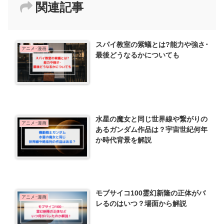
関連記事
スパイ教室の紫蟻とは?能力や強さ･
アニメ･漫画
最後どうなるかについても
水星の魔女と同じ世界線や繋がりの
アニメ･漫画
あるガンダム作品は？宇宙世紀何年
か時代背景を解説
モブサイコ100霊幻新隆の正体がバ
アニメ･漫画
レるのはいつ？場面から解説