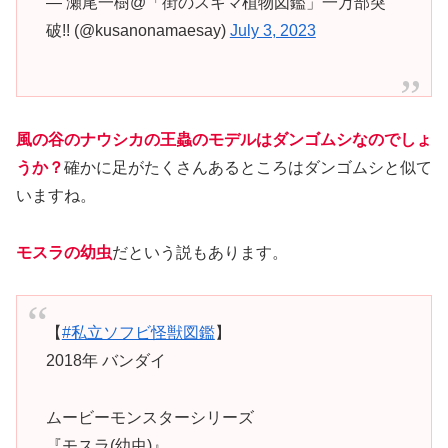
— 瀬尾一樹@「街のスキマ植物図鑑」一万部突
破!! (@kusanonamaesay)
July 3, 2023
風の谷のナウシカの王蟲のモデルはダンゴムシなのでしょ
うか？
確かに足がたくさんあるところはダンゴムシと似て
いますね。
モスラの幼虫
だという説もあります。
【
#私立ソフビ怪獣図鑑
】
2018年 バンダイ
ムービーモンスターシリーズ
『モスラ(幼虫)』