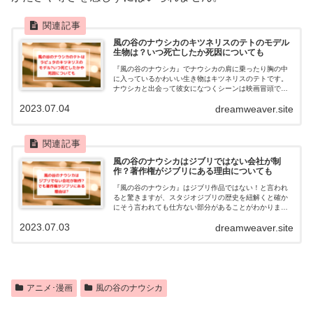
風の谷のナウシカのキツネリスのテトのモデル
生物は？いつ死亡したか死因についても
『風の谷のナウシカ』でナウシカの肩に乗ったり胸の中
に入っているかわいい生き物はキツネリスのテトです。
ナウシカと出会って彼女になつくシーンは映画冒頭で最
も印象的なシーンの一つですよね。悲しいことにテトは
2023.07.04
dreamweaver.site
原作漫画の最後で死亡しますが、死因は何だ...
風の谷のナウシカはジブリではない会社が制
作？著作権がジブリにある理由についても
『風の谷のナウシカ』はジブリ作品ではない！と言われ
ると驚きますが、スタジオジブリの歴史を紐解くと確か
にそう言われても仕方ない部分があることがわかりまし
た。今回は風の谷のナウシカはジブリ作品なのか？とい
2023.07.03
dreamweaver.site
う疑問に回答します。
アニメ･漫画
風の谷のナウシカ