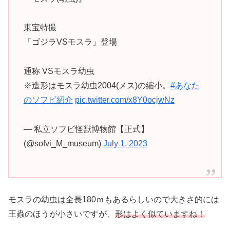
東宝特撮
「ゴジラVSモスラ」登場
通称 VSモスラ幼虫
※造形はモスラ幼虫2004(メス)の縮小。
#あなた
のソフビ紹介
pic.twitter.com/x8Y0ocjwNz
— 私立ソフビ怪獣博物館【正式】
(@sofvi_M_museum)
July 1, 2023
モスラの幼虫は全長180ｍもあるらしいので大きさ的には
王蟲のほうが小さいですが、
形はよく似ていますね！