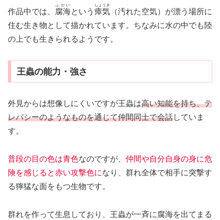
ふかい
しょうき
作品中では、
腐海
という
瘴気
（汚れた空気）が漂う場所に
住む生き物として描かれています。ちなみに水の中でも陸
の上でも生きられるようです。
王蟲の能力・強さ
外見からは想像しにくいですが王蟲は
高い知能を持ち、テ
レパシーのようなものを通じて仲間同士で会話
していま
す。
普段の目の色は青色
なのですが、
仲間や自分自身の身に危
険を感じると赤い攻撃色に
なり、群れ全体で相手に突撃す
る獰猛な面をもつ生物です。
群れを作って生息しており、王蟲が一斉に腐海を出てまる