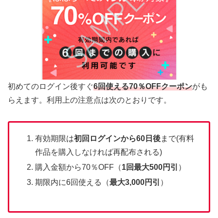
初めてのログイン後すぐ
6回使える70％OFFクーポン
がも
らえます。利用上の注意点は次のとおりです。
有効期限は
初回ログインから60日後
まで(有料
作品を購入しなければ再配布される)
購入金額から70％OFF（
1回最大500円引
）
期限内に6回使える（
最大3,000円引
）