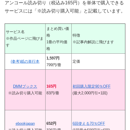
アンコール読み切り（税込み165円）を単体で購入できる
サービスには「※読み切り購入可能」と記載しています。
まとめ買い価
サービス名
格
特徴
※作品ページに飛びま
1冊の平均価
※記事内解説に飛びます
す
格
1,597円
(参考)紙の単行本
定価
799円/冊
DMMブックス
165円
初回購入限定90％OFF
※読み切り購入可能
83円/冊
(最大2,000円引×1回)
ebookjapan
652円
6回使える70％OFF