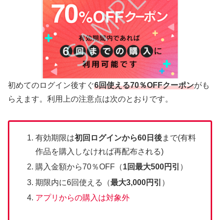
初めてのログイン後すぐ
6回使える70％OFFクーポン
がも
らえます。利用上の注意点は次のとおりです。
有効期限は
初回ログインから60日後
まで(有料
作品を購入しなければ再配布される)
購入金額から70％OFF（
1回最大500円引
）
期限内に6回使える（
最大3,000円引
）
アプリからの購入は対象外