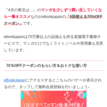
『4月の東京は…』の
マンガを少しずつ買い足していくな
ら一番オススメ
な
のがebookjapanの
「6回使える70%OFF
クーポン」
です。
ebookjapanは70万冊以上の品揃えを誇る老舗電子書籍サ
ービスで、
マンガだけでなくライトノベルや実用書も充実
しています。
70％OFFクーポンのもらい方＆おトクな使い方
eBookJapan
にアクセスするとこちらのバナーが表示され
るので、タップして無料会員登録を行いましょう↓