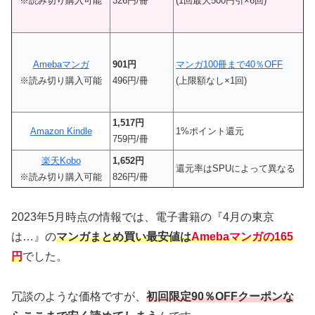
※読み切り購入可能
326
円/冊
(1回最大500円引×6回)
Amebaマンガ
901円
マンガ100冊まで40％OFF
※読み切り購入可能
496円/冊
(上限額なし×1回)
1,517円
Amazon Kindle
1%ポイント還元
759円/冊
楽天Kobo
1,652円
還元率はSPUによって異なる
※読み切り購入可能
826円/冊
2023年5月時点の情報では、電子書籍の『4月の東京
は…』の
マンガまとめ買い最安値は
Amebaマンガの165
円
でした。
冗談のような価格ですが、
初回限定90％OFFクーポンな